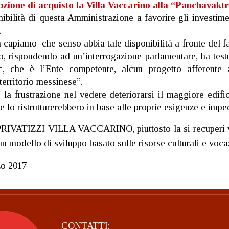
pzione di acquisto la Villa Vaccarino alla “Panchavakt
ibilità di questa Amministrazione a favorire gli investimen
.
apiamo che senso abbia tale disponibilità a fronte del fatt
, rispondendo ad un’interrogazione parlamentare, ha test
c, che è l’Ente competente, alcun progetto afferente 
territorio messinese”.
 la frustrazione nel vedere deteriorarsi il maggiore edifi
he lo ristrutturerebbero in base alle proprie esigenze e impe
RIVATIZZI VILLA VACCARINO, piuttosto la si recuperi valo
un modello di sviluppo basato sulle risorse culturali e vocaz
zo 2017
CONTATTI: