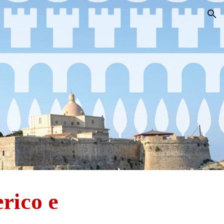
ion
rico e