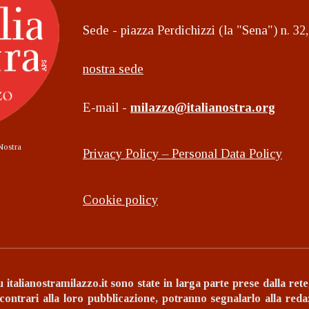
Sede - piazza Perdichizzi (la "Sena") n. 3
nostra sede
E-mail -
milazzo@italianostra.org
Nostra
Privacy Policy – Personal Data Policy
Cookie policy
u italianostramilazzo.it sono state in larga parte prese dalla ret
 contrari alla loro pubblicazione, potranno segnalarlo alla reda