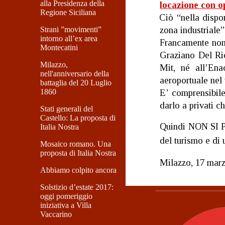
alla Presidenza della
locazione con o
Regione Siciliana
Ciò “nella dispon
zona industriale”
Strani ”movimenti”
intorno all’ex area
Francamente non c
Montecatini
Graziano Del Rio
Milazzo,
Mit, né all’Ena
nell'anniversario della
aeroportuale nel 
battaglia del 20 Luglio
1860
E’ comprensibile
darlo a privati c
Stati generali del
Castello: La proposta di
Quindi NON SI P
Italia Nostra
del turismo e di 
Mosaico romano. Una
proposta di Italia Nostra
Milazzo, 17 mar
Abbiamo colpito ancora
Solstizio d’estate 2017:
oggi pomeriggio
iniziativa a Villa
Vaccarino