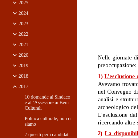
2025
2024
2023
2022
2021
2020
Nelle giornate d
preoccupazione:
2019
1)
L’esclusione 
2018
Avevamo trovato 
2017
nel Convegno di 
10 domande al Sindaco
analisi e struttu
e all’Assessore ai Beni
archeologico del
Culturali
L’esclusione dal
Politica culturale, non ci
ricercando altre 
siamo
2)
La disponibi
7 quesiti per i candidati