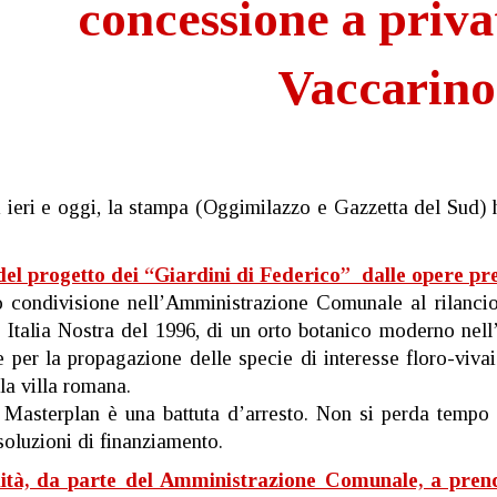
concessione a privat
Vaccarino
i ieri e oggi, la stampa (Oggimilazzo e Gazzetta del Sud) 
del progetto dei “Giardini di Federico” dalle opere pre
condivisione nell’Amministrazione Comunale al rilancio d
Italia Nostra del 1996, di un orto botanico moderno nell’A
re per la propagazione delle specie di interesse floro-viva
la villa romana.
 Masterplan è una battuta d’arresto. Non si perda tempo e,
soluzioni di finanziamento.
lità, da parte del Amministrazione Comunale, a prend