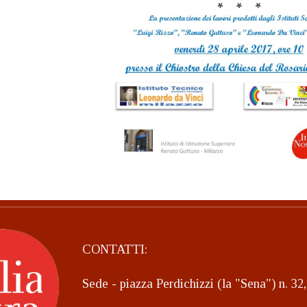
CONTATTI:
Sede - piazza Perdichizzi (la "Sena") n. 3