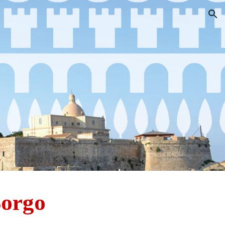
ion
Borgo