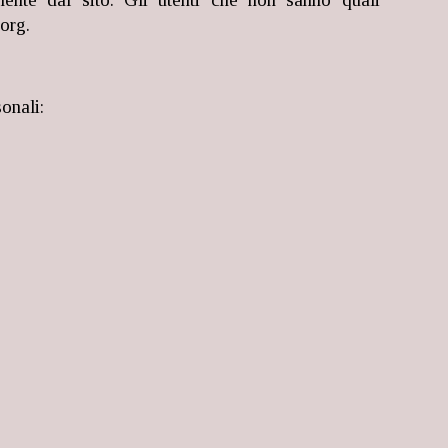
org.
sonali: