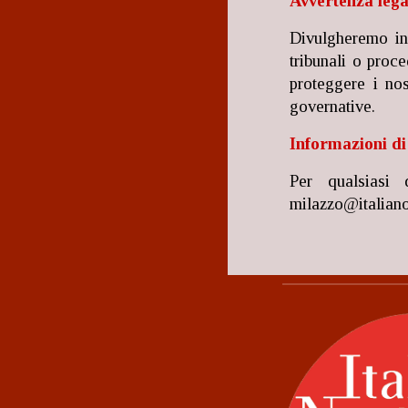
Avvertenza lega
Divulgheremo inf
tribunali o proc
proteggere i nos
governative.
Informazioni di
Per qualsiasi 
milazzo@italiano