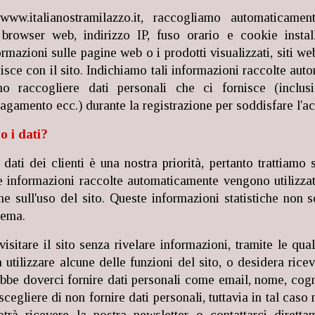
ww.italianostramilazzo.it, raccogliamo automaticament
browser web, indirizzo IP, fuso orario e cookie installa
mazioni sulle pagine web o i prodotti visualizzati, siti web
isce con il sito. Indichiamo tali informazioni raccolte au
mo raccogliere dati personali che ci fornisce (inclus
pagamento ecc.) durante la registrazione per soddisfare l'a
o i dati?
dati dei clienti è una nostra priorità, pertanto trattiamo 
 Le informazioni raccolte automaticamente vengono utilizzat
tiche sull'uso del sito. Queste informazioni statistiche no
tema.
isitare il sito senza rivelare informazioni, tramite le qua
a utilizzare alcune delle funzioni del sito, o desidera rice
bbe doverci fornire dati personali come email, nome, cogn
scegliere di non fornire dati personali, tuttavia in tal caso 
trà ricevere la nostra newsletter o contattarci dirett