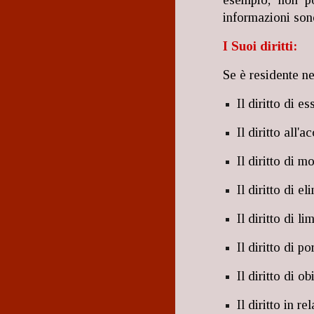
informazioni son
I Suoi diritti:
Se è residente ne
Il diritto di e
Il diritto all'a
Il diritto di m
Il diritto di e
Il diritto di l
Il diritto di po
Il diritto di o
Il diritto in r