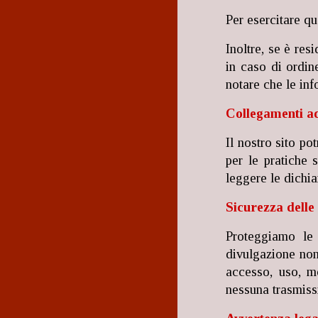
Per esercitare que
Inoltre, se è res
in caso di ordine
notare che le inf
Collegamenti ad 
Il nostro sito po
per le pratiche s
leggere le dichia
Sicurezza delle
Proteggiamo le 
divulgazione non
accesso, uso, m
nessuna trasmiss