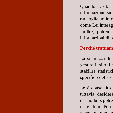
Quando visita w
informazioni su 
raccogliamo infor
come Lei interag
Inoltre, potrem
informazioni di 
Perché trattiam
La sicurezza dei 
gestire il sito.
stabilire statis
specifico del sis
Le è consentito v
tuttavia, desider
un modulo, potre
di telefono. Può 
esempio, non po