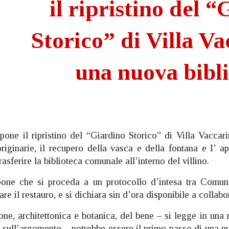
il ripristino del 
Storico” di Villa Va
una nuova bibl
opone il ripristino del “Giardino Storico” di Villa Vaccar
riginarie, il recupero della vasca e della fontana e I’ a
rasferire la biblioteca comunale all’interno del villino.
opone che si proceda a un protocollo d’intesa tra Comu
are il restauro, e si dichiara sin d’ora disponibile a collabo
ione, architettonica e botanica, del bene – si legge in un
 sull’argomento – potrebbe essere il primo passo di una n