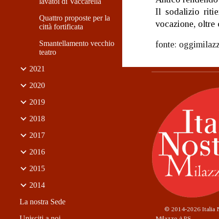
lavatoi di Vaccarella
Il sodalizio rit
Quattro proposte per la
vocazione, oltre 
città fortificata
Smantellamento vecchio
fonte: oggimilazz
teatro
2021
2020
2019
2018
2017
2016
2015
2014
La nostra Sede
©
2014-2026 Italia 
Unisciti a noi
Milazzo APS