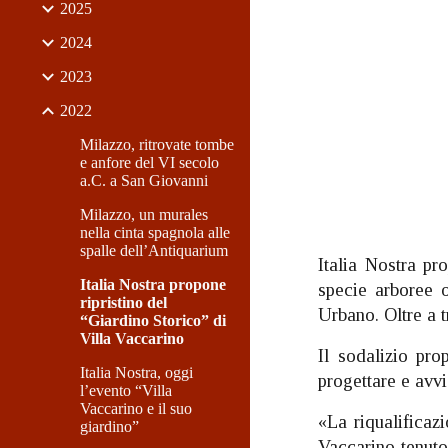
2025
2024
2023
2022
Milazzo, ritrovate tombe
e anfore del VI secolo
a.C. a San Giovanni
Milazzo, un murales
nella cinta spagnola alle
spalle dell’Antiquarium
Italia Nostra pr
Italia Nostra propone
specie arboree o
ripristino del
Urbano. Oltre a t
“Giardino Storico” di
Villa Vaccarino
Il sodalizio pr
Italia Nostra, oggi
progettare e avvi
l’evento “Villa
Vaccarino e il suo
«La riqualificaz
giardino”
Vaccarino tenuto