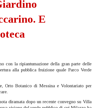
“Giardino
ccarino. E
ioteca
ino con la ripiantumazione della gran parte delle
pertura alla pubblica fruizione quale Parco Verde
ne, Orto Botanico di Messina e Volontariato per
rare.
a nota diramata dopo un recente convegno su Villa
uova visione del verde pubblico di cui Milazzo ha