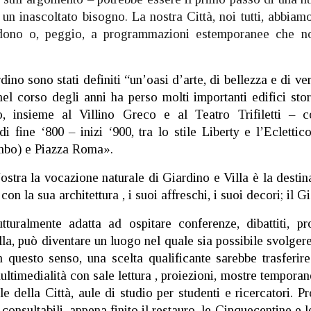
un inascoltato bisogno. La nostra Città, noi tutti, abbiam
dono o, peggio, a programmazioni estemporanee che no
rdino sono stati definiti “un’oasi d’arte, di bellezza e di ve
nel corso degli anni ha perso molti importanti edifici stor
o, insieme al Villino Greco e al Teatro Trifiletti – 
 di fine ‘800 – inizi ‘900, tra lo stile Liberty e l’Ecletti
mbo) e Piazza Roma».
ostra la vocazione naturale di Giardino e Villa è la destin
 con la sua architettura , i suoi affreschi, i suoi decori; i
tturalmente adatta ad ospitare conferenze, dibattiti, pr
lla, può diventare un luogo nel quale sia possibile svolger
In questo senso, una scelta qualificante sarebbe trasferir
ltimedialità con sale lettura , proiezioni, mostre temporan
ale della Città, aule di studio per studenti e ricercatori
onsultabili, appena finito il restauro, le Cinquecentine e l