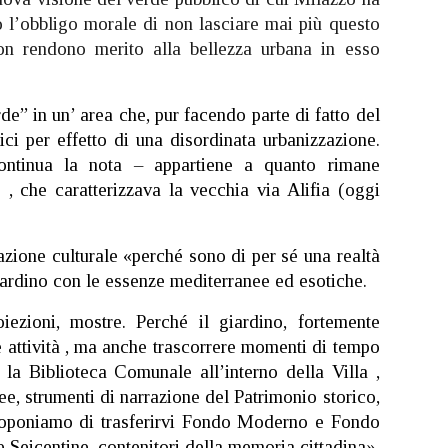
o l’obbligo morale di non lasciare mai più questo
n rendono merito alla bellezza urbana in esso
rde” in un’ area che, pur facendo parte di fatto del
ici per effetto di una disordinata urbanizzazione.
continua la nota – appartiene a quanto rimane
co , che caratterizzava la vecchia via Alifia (oggi
azione culturale «perché sono di per sé una realtà
l Giardino con le essenze mediterranee ed esotiche.
oiezioni, mostre. Perché il giardino, fortemente
e attività , ma anche trascorrere momenti di tempo
e la Biblioteca Comunale all’interno della Villa ,
ee, strumenti di narrazione del Patrimonio storico,
. Proponiamo di trasferirvi Fondo Moderno e Fondo
e Seicentine, contenitori della memoria cittadina».