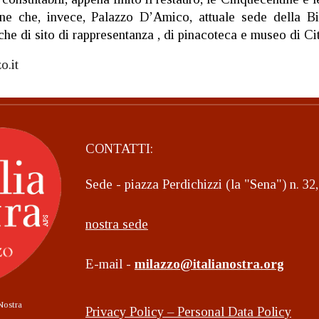
iene che, invece, Palazzo D’Amico, attuale sede della Bi
che di sito di rappresentanza , di pinacoteca e museo di Ci
o.it
CONTATTI:
Sede - piazza Perdichizzi (la "Sena") n. 3
nostra sede
E-mail -
milazzo@italianostra.org
Nostra
Privacy Policy – Personal Data Policy