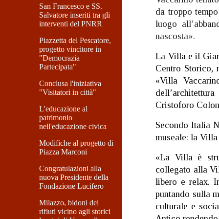
San Francesco e SS.
da troppo tempo 
Salvatore inseriti tra gli
luogo all’abban
interventi del PNRR
nascosta».
Piazzetta del Pescatore,
progetto vincitore in
La Villa e il Gia
"Democrazia
Partecipata"
Centro Storico, 
«Villa Vaccarin
Conclusa l'iniziativa
dell’architettura
"Visitatori in città"
Cristoforo Colo
L'educazione al
patrimonio
Secondo Italia N
nell'educazione civica
museale: la Villa
Modifiche al progetto di
Piazza Marconi
«La Villa è stru
Congratulazioni alla
collegato alla Vi
nuova Presidente della
libero e relax. 
Fondazione Lucifero
puntando sulla mu
Milazzo, bidoni dei
culturale e soci
rifiuti vicino agli storici
Antico rendendo c