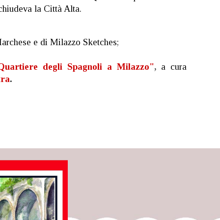
hiudeva la Città Alta.
Marchese e di Milazzo Sketches;
 Quartiere degli Spagnoli a Milazzo"
,
a cura
tra
.