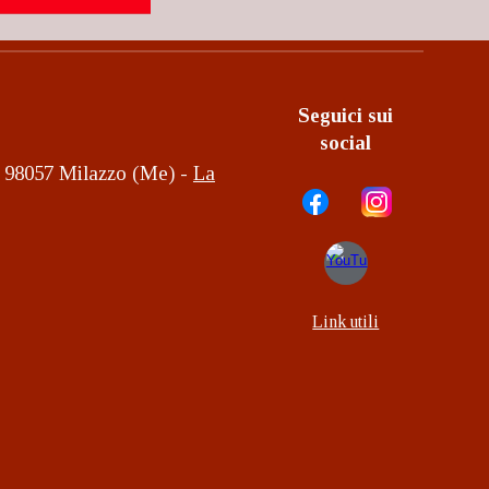
Seguici sui
social
2, 98057 Milazzo (Me) -
La
Link utili