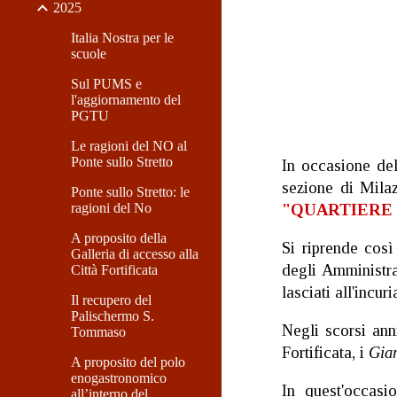
2025
Italia Nostra per le
scuole
Sul PUMS e
l'aggiornamento del
PGTU
Le ragioni del NO al
Ponte sullo Stretto
In occasione del
sezione di Milaz
Ponte sullo Stretto: le
ragioni del No
"QUARTIERE 
A proposito della
Si riprende così
Galleria di accesso alla
degli Amministra
Città Fortificata
lasciati all'incuri
Il recupero del
Palischermo S.
Negli scorsi ann
Tommaso
Fortificata, i
Giar
A proposito del polo
enogastronomico
In quest'occasi
all’interno del