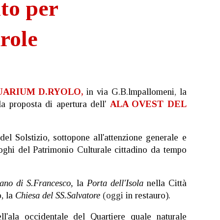
nto per
role
QUARIUM D.RYOLO,
in via G.B.lmpallomeni
,
la
 la proposta di apertura dell'
ALA OVEST DEL
del Solstizio, sottopone all'attenzione generale e
uoghi del Patrimonio Culturale cittadino da tempo
no di S.Francesco,
la
Porta dell'Isola
nella Città
, la
Chiesa del SS.Salvatore
(oggi
in restauro).
ll'ala occidentale del Quartiere quale naturale