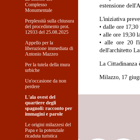
Complesso
estensione dell'
Monumentale
L'iniziativa prev
Perplessità sulla chiusura
• dalle ore 17,30
del procedimento prot.
12933 del 25.08.2025
• alle ore 19
,
30 
• alle ore 20 l
Appello per la
liberazione immediata di
dell'architetto 
Antonio Mazzeo
La Cittadinanza è
Per la tutela della mura
urbiche
Milazzo, 17 giu
Un'occasione da non
perdere
L'ala ovest del
quartiere degli
spagnoli: racconto per
immagini e parole
Le origini milazzesi del
Papa e la potenziale
ricaduta turistica