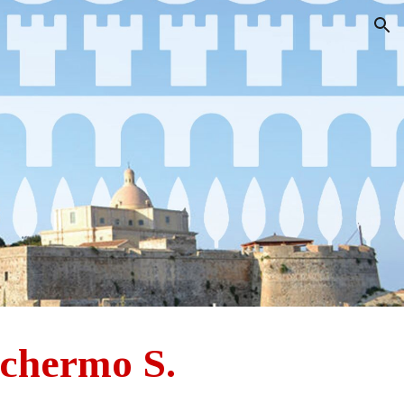
ion
schermo S.