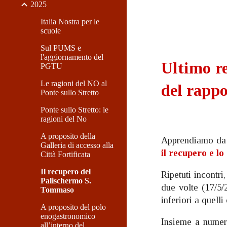
2025
Italia Nostra per le
scuole
Sul PUMS e
l'aggiornamento del
Ultimo re
PGTU
Le ragioni del NO al
del rappo
Ponte sullo Stretto
Ponte sullo Stretto: le
ragioni del No
A proposito della
Apprendiamo da r
Galleria di accesso alla
il recupero e l
Città Fortificata
Il recupero del
Ripetuti incontri
Palischermo S.
due volte (
1
7/5/
Tommaso
inferiori a quelli
A proposito del polo
enogastronomico
Insieme a numer
all’interno del