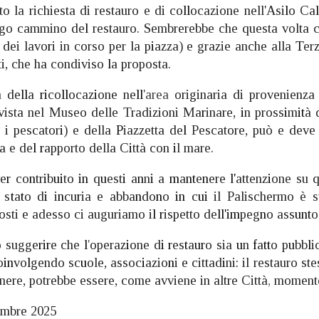
 la richiesta di restauro e di co
ll
ocazione nell'Asi
l
o Ca
go cammino de
l
restauro. Sembrerebbe che questa volta 
a dei lavo
r
i in corso per la p
i
azza) e grazie anche alla
T
er
i, che ha condiviso
l
a proposta.
à de
ll
a
ri
co
ll
ocaz
i
one ne
ll
'area
originaria di provenienza
vista nel Museo delle Tradizioni Ma
r
inare,
i
n pross
i
m
it
à 
 i pescator
i
) e della
P
iazzetta de
l
Pescatore, può e deve 
a e de
l r
apporto della C
i
ttà con
i
l mare.
ve
r
co
n
tr
i
b
ui
to
in
q
u
est
i
a
n
n
i
a
m
a
nt
e
n
ere
l'
attenz
i
one su 
 s
t
a
t
o d
i
i
n
cu
r
ia e abba
n
do
n
o
in
c
ui
il Palischermo è s
osti e adesso ci auguriamo i
l r
ispetto de
ll'im
peg
n
o ass
unt
o
o sugge
rir
e che
l
'
operaz
i
one d
i r
es
t
a
ur
o sia
u
n
f
a
tt
o p
u
bb
l
i
o
in
vo
l
gendo sc
u
ole, assoc
i
azio
n
i e cittad
i
ni
:
il restauro st
nere, potrebbe essere, come avviene in altre Città
,
momento
tembre 2025