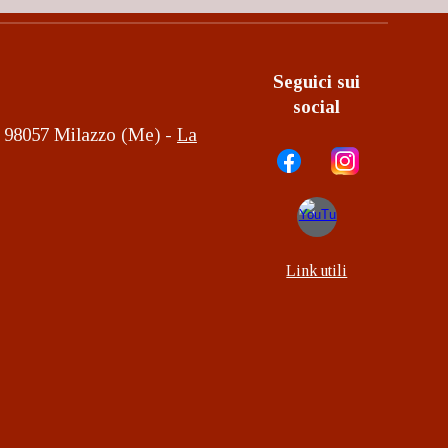
Seguici sui
social
2, 98057 Milazzo (Me) -
La
Link utili