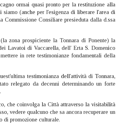
l
cag
n
o o
r
ma
i
q
u
asi pro
n
to per la
r
es
t
ituz
i
one a
ll
a
c
i
siamo (a
n
c
h
e per l'es
i
genza d
i l
i
b
era
r
e
l
'a
r
ea d
i
za Commissione Consiliare presieduta dalla d.ssa
 (la zona prospiciente la Tonnara di Ponente) la
dei
L
avato
i
d
i
Vacca
r
e
ll
a
,
dell
'
Erta S. Domen
i
co
mettere in rete test
i
monianze fondame
n
tali della
q
u
est'ultima test
im
on
i
anza
d
e
ll
'att
i
vi
t
à di
T
on
n
ara,
tato re
l
egato da decenni determinando un forte
.
co, che co
i
nvo
l
ga
l
a C
i
ttà att
r
ave
r
so
l
a vis
it
ab
ili
tà
esso, vedere qua
l
cuno che sa ancora recuperare un
 di promozione culturale.