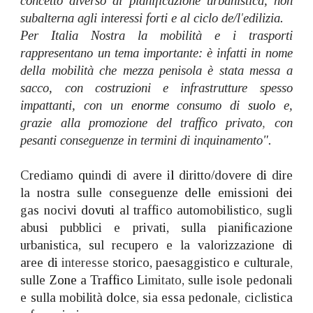
concetto diverso di pianificazione urbanistica, non
subalterna agli interessi forti e al ciclo de/l
'
edilizia.
Per Italia Nostra la mobilità e i trasporti
rappresentano un tema importante: è infatti in nome
della mobilità che mezza penisola è stata messa a
sacco, con costruzioni e infrastrutture spesso
impattanti, con un
enorme
consumo di
suolo
e,
grazie alla promozione del traffico privato
,
con
pesanti conseguenze in termini di inquinamento".
Crediamo
qu
in
di
di avere i
l
diritto/dovere
di
dire
la nostra sulle conseguenze
delle
emissioni
dei
gas nocivi
dovuti
al traffico automobilistico
,
sugli
abusi pubblici e privati, sulla pianificazione
urbanistica, sul recupero e la valorizzazione
di
aree
di
interesse
storico, paesaggistico e culturale
,
sulle
Zone
a
Traffico L
imitato,
sulle isole pedonali
e sulla mobilità
dolce
,
sia essa pedonale
,
ciclistica