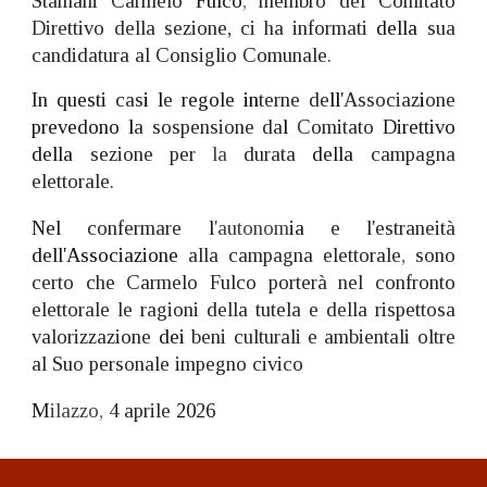
Stamani Carmelo
Fulco
,
membro del Comitato
Direttivo della sezione, ci ha informati
della
sua
candidatura al Consiglio Comunale.
In questi
cas
i l
e
regole
in
terne de
ll
'Associaz
i
one
prevedono
l
a sospensione da
l
Comitato
Direttivo
della
sezione per
la
durata
della
campagna
elettorale.
Nel
confermare
l
'autonom
ia
e l'estraneità
dell'Associazione
alla campagna elettorale
,
sono
certo che Carmelo Fulco porterà nel confronto
elettorale le ragioni della tutela e della rispettosa
valorizzazione
dei
beni culturali e ambientali oltre
al Suo personale impegno civico
M
ilazzo
,
4 aprile
2026